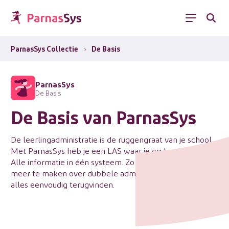
Menu
ParnasSys Collectie
›
De Basis
ParnasSys
De Basis
De Basis van ParnasSys
De leerlingadministratie is de ruggengraat van je school.
Met ParnasSys heb je een LAS waar je op kunt bouwen.
Alle informatie in één systeem. Zo hoef jij je geen zorgen
meer te maken over dubbele administratie en kun je
alles eenvoudig terugvinden.