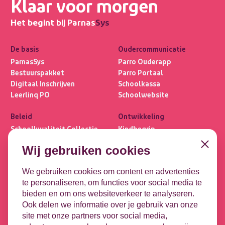
Klaar voor morgen
Het begint bij Parnas
Sys
De basis
Oudercommunicatie
ParnasSys
Parro Ouderapp
Bestuurspakket
Parro Portaal
Digitaal Inschrijven
Schoolkassa
Leerlinq PO
Schoolwebsite
Beleid
Ontwikkeling
Schoolkwaliteit Collectie
Kindbegrip
Ultimview
Leerlijnen
Close
Wij gebruiken cookies
Privacybasis
OPP
Focus PO META
DHH
We gebruiken cookies om content en advertenties
te personaliseren, om functies voor social media te
Koppelingen
Contact
bieden en om ons websiteverkeer te analyseren.
Leeuwenbrug 1-51
DULT
Ook delen we informatie over je gebruik van onze
7411 TE Deventer
Google
site met onze partners voor social media,
Microsoft