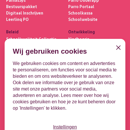
ParnasSys
Parro Ouderapp
Bestuurspakket
Parro Portaal
Digitaal Inschrijven
Schoolkassa
Leerlinq PO
Schoolwebsite
Beleid
Ontwikkeling
Schoolkwaliteit Collectie
Kindbegrip
Ultimview
Leerlijnen
Close
Wij gebruiken cookies
Privacybasis
OPP
Focus PO META
DHH
We gebruiken cookies om content en advertenties
te personaliseren, om functies voor social media te
Koppelingen
Contact
bieden en om ons websiteverkeer te analyseren.
Leeuwenbrug 1-51
DULT
Ook delen we informatie over je gebruik van onze
7411 TE Deventer
Google
site met onze partners voor social media,
Microsoft
adverteren en analyse. Lees meer over hoe wij
Contact opnemen
HR-koppeling
cookies gebruiken en hoe je ze kunt beheren door
Vacatures
op 'Instellingen' te klikken.
Nieuwsbrief
Videotheek
Podcast - Tussen de bel
Instellingen