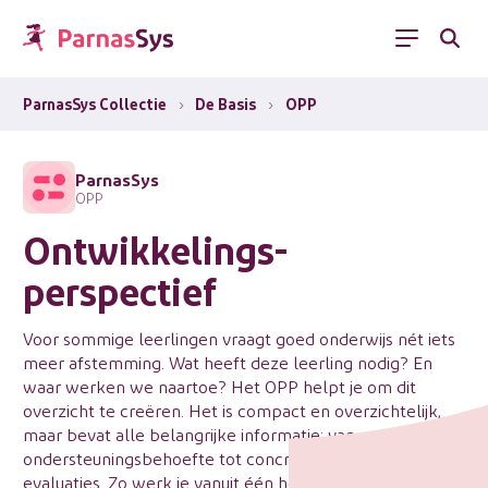
Menu
ParnasSys Collectie
›
De Basis
›
OPP
ParnasSys
OPP
Ontwikkelings-
perspectief
Voor sommige leerlingen vraagt goed onderwijs nét iets
meer afstemming. Wat heeft deze leerling nodig? En
waar werken we naartoe? Het OPP helpt je om dit
overzicht te creëren. Het is compact en overzichtelijk,
maar bevat alle belangrijke informatie: van
ondersteuningsbehoefte tot concrete doelen en
evaluaties. Zo werk je vanuit één heldere basis met alle