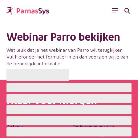
Menu
Webinar Parro bekijken
Wat leuk dat je het webinar van Parro wil terugkijken.
Vul hieronder het formulier in en dan voorzien wij je van
de benodigde informatie.
Klaar voor morgen
Het begint bij Parnas
Sys
De basis
Oudercommunicatie
ParnasSys
Parro Ouderapp