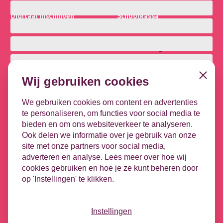
Bestuurspakket
Parro Portaal
Digitaal Inschrijven
Schoolkassa
Leerlinq PO
Schoolwebsite
Beleid
Ontwikkeling
Schoolkwaliteit Collectie
Kindbegrip
Ultimview
Leerlijnen
Close
Wij gebruiken cookies
Privacybasis
OPP
Focus PO META
DHH
We gebruiken cookies om content en advertenties
te personaliseren, om functies voor social media te
Koppelingen
Contact
bieden en om ons websiteverkeer te analyseren.
Leeuwenbrug 1-51
DULT
Ook delen we informatie over je gebruik van onze
7411 TE Deventer
Google
site met onze partners voor social media,
Microsoft
adverteren en analyse. Lees meer over hoe wij
Contact opnemen
HR-koppeling
cookies gebruiken en hoe je ze kunt beheren door
Vacatures
op 'Instellingen' te klikken.
Nieuwsbrief
Videotheek
Podcast - Tussen de bel
Instellingen
Social