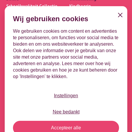
Schoolkwaliteit Collectie
Kindbegrip
Ultimview
Leerlijnen
Close
Wij gebruiken cookies
Privacybasis
OPP
Focus PO META
DHH
We gebruiken cookies om content en advertenties
te personaliseren, om functies voor social media te
Koppelingen
Contact
bieden en om ons websiteverkeer te analyseren.
Leeuwenbrug 1-51
DULT
Ook delen we informatie over je gebruik van onze
7411 TE Deventer
Google
site met onze partners voor social media,
Microsoft
adverteren en analyse. Lees meer over hoe wij
Contact opnemen
HR-koppeling
cookies gebruiken en hoe je ze kunt beheren door
Vacatures
op 'Instellingen' te klikken.
Nieuwsbrief
Videotheek
Podcast - Tussen de bel
Instellingen
Social
Nee bedankt
©
2026
ParnasSys
Accepteer alle
Privacystatement
Cookiegebruik
Responsible Disclosure