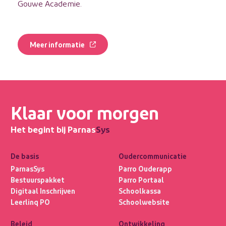
Gouwe Academie.
Meer informatie
Klaar voor morgen
Het begint bij Parnas
Sys
De basis
Oudercommunicatie
ParnasSys
Parro Ouderapp
Bestuurspakket
Parro Portaal
Digitaal Inschrijven
Schoolkassa
Leerlinq PO
Schoolwebsite
Beleid
Ontwikkeling