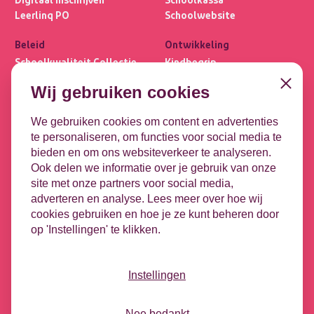
Leerlinq PO
Schoolwebsite
Beleid
Ontwikkeling
Schoolkwaliteit Collectie
Kindbegrip
Ultimview
Leerlijnen
Close
Wij gebruiken cookies
Privacybasis
OPP
Focus PO META
DHH
We gebruiken cookies om content en advertenties
te personaliseren, om functies voor social media te
Koppelingen
Contact
bieden en om ons websiteverkeer te analyseren.
Leeuwenbrug 1-51
DULT
Ook delen we informatie over je gebruik van onze
7411 TE Deventer
Google
site met onze partners voor social media,
Microsoft
adverteren en analyse. Lees meer over hoe wij
Contact opnemen
HR-koppeling
cookies gebruiken en hoe je ze kunt beheren door
Vacatures
op 'Instellingen' te klikken.
Nieuwsbrief
Videotheek
Podcast - Tussen de bel
Instellingen
Social
Nee bedankt