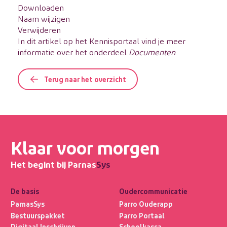
Downloaden
Naam wijzigen
Verwijderen
In dit
artikel
op het Kennisportaal vind je meer
informatie over het onderdeel
Documenten
.
Terug naar het overzicht
Klaar voor morgen
Het begint bij Parnas
Sys
De basis
Oudercommunicatie
ParnasSys
Parro Ouderapp
Bestuurspakket
Parro Portaal
Digitaal Inschrijven
Schoolkassa