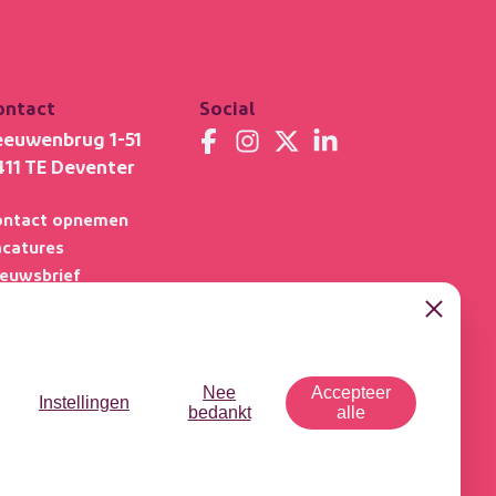
ontact
Social
eeuwenbrug 1-51
411 TE Deventer
ontact opnemen
acatures
ieuwsbrief
ideotheek
Close
dcast - Tussen de
l
Nee
Accepteer
Instellingen
bedankt
alle
acystatement
Cookiegebruik
Responsible Disclosure