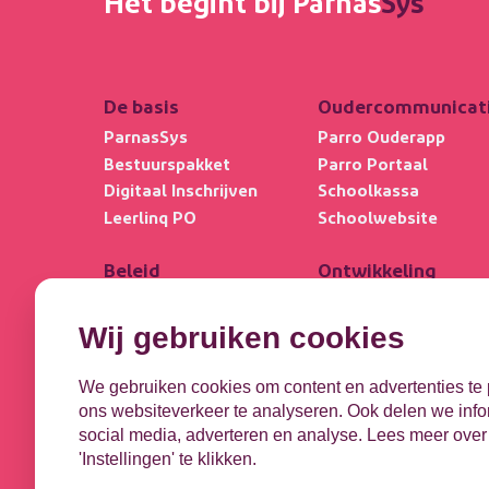
Het begint bij Parnas
Sys
De basis
Oudercommunicat
ParnasSys
Parro Ouderapp
Bestuurspakket
Parro Portaal
Digitaal Inschrijven
Schoolkassa
Leerlinq PO
Schoolwebsite
Beleid
Ontwikkeling
Schoolkwaliteit
Kindbegrip
Collectie
Leerlijnen
Wij gebruiken cookies
Ultimview
OPP
Privacybasis
DHH
We gebruiken cookies om content en advertenties te 
Focus PO META
ons websiteverkeer te analyseren. Ook delen we infor
social media, adverteren en analyse. Lees meer over
'Instellingen' te klikken.