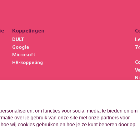
ie
Koppelingen
C
L
DULT
7
Google
Microsoft
C
HR-koppeling
V
N
V
Po
be
personaliseren, om functies voor social media te bieden en om
matie over je gebruik van onze site met onze partners voor
 hoe wij cookies gebruiken en hoe je ze kunt beheren door op
©
2026
ParnasSys
Priv