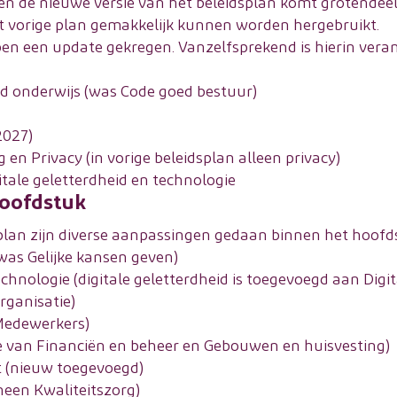
en de nieuwe versie van het beleidsplan komt grotendee
het vorige plan gemakkelijk kunnen worden hergebruikt.
ben een update gekregen. Vanzelfsprekend is hierin ver
 onderwijs (was Code goed bestuur)
2027)
 en Privacy (in vorige beleidsplan alleen privacy)
itale geletterdheid en technologie
hoofdstuk
plan zijn diverse aanpassingen gedaan binnen het hoof
(was Gelijke kansen geven)
echnologie (digitale geletterdheid is toegevoegd aan Digi
rganisatie)
Medewerkers)
ie van Financiën en beheer en Gebouwen en huisvesting)
t (nieuw toegevoegd)
heen Kwaliteitszorg)