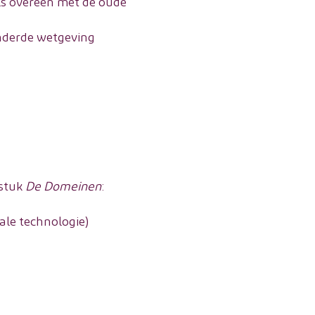
ls overeen met de oude
anderde wetgeving
dstuk
De Domeinen
:
tale technologie)