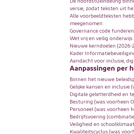
De hoofdstukindeling binn
versie, zodat teksten uit 
Alle voorbeeldteksten heb
meegenomen:
Governance code funderend
Wet vrij en veilig onderwijs
Nieuwe kerndoelen (2026-
Kader Informatiebeveiliging
Aandacht voor inclusie, dig
Aanpassingen per 
Binnen het nieuwe beleids
Gelijke kansen en inclusie 
Digitale geletterdheid en t
Besturing (was voorheen O
Personeel (was voorheen 
Bedrijfsvoering (combinat
Veiligheid en schoolklimaa
Kwaliteitscyclus (was voor