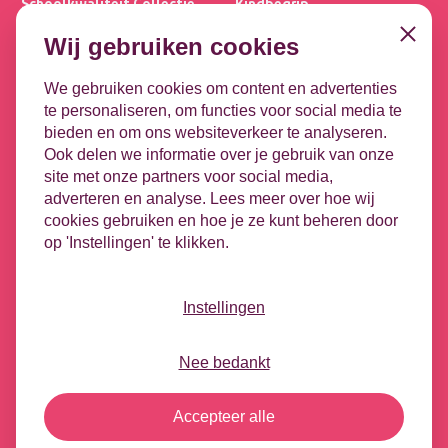
Schoolkwaliteit Collectie
Kindbegrip
Ultimview
Leerlijnen
Close
Wij gebruiken cookies
Privacybasis
OPP
Focus PO META
DHH
We gebruiken cookies om content en advertenties
te personaliseren, om functies voor social media te
Koppelingen
Contact
bieden en om ons websiteverkeer te analyseren.
Leeuwenbrug 1-51
DULT
Ook delen we informatie over je gebruik van onze
7411 TE Deventer
Google
site met onze partners voor social media,
Microsoft
adverteren en analyse. Lees meer over hoe wij
Contact opnemen
HR-koppeling
cookies gebruiken en hoe je ze kunt beheren door
Vacatures
op 'Instellingen' te klikken.
Nieuwsbrief
Videotheek
Podcast - Tussen de bel
Instellingen
Social
Nee bedankt
©
2026
ParnasSys
Accepteer alle
Privacystatement
Cookiegebruik
Responsible Disclosure