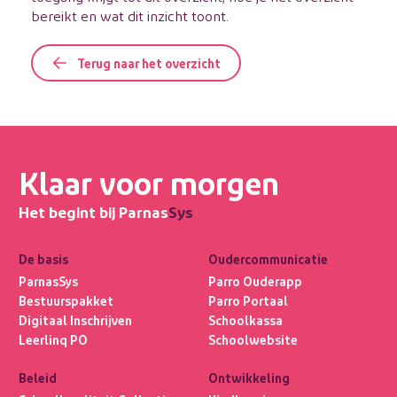
bereikt en wat dit inzicht toont.
Terug naar het overzicht
Klaar voor morgen
Het begint bij Parnas
Sys
De basis
Oudercommunicatie
ParnasSys
Parro Ouderapp
Bestuurspakket
Parro Portaal
Digitaal Inschrijven
Schoolkassa
Leerlinq PO
Schoolwebsite
Beleid
Ontwikkeling