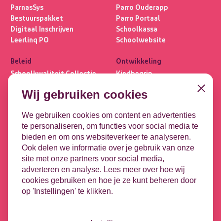
ParnasSys
Parro Ouderapp
Bestuurspakket
Parro Portaal
Digitaal Inschrijven
Schoolkassa
Leerlinq PO
Schoolwebsite
Beleid
Ontwikkeling
Schoolkwaliteit Collectie
Kindbegrip
Ultimview
Leerlijnen
Close
Wij gebruiken cookies
Privacybasis
OPP
Focus PO META
DHH
We gebruiken cookies om content en advertenties
te personaliseren, om functies voor social media te
Koppelingen
Contact
bieden en om ons websiteverkeer te analyseren.
Leeuwenbrug 1-51
DULT
Ook delen we informatie over je gebruik van onze
7411 TE Deventer
Google
site met onze partners voor social media,
Microsoft
adverteren en analyse. Lees meer over hoe wij
Contact opnemen
HR-koppeling
cookies gebruiken en hoe je ze kunt beheren door
Vacatures
op 'Instellingen' te klikken.
Nieuwsbrief
Videotheek
Podcast - Tussen de bel