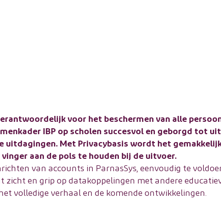
verantwoordelijk voor het beschermen van alle persoon
rmenkader IBP op scholen succesvol en geborgd tot uitv
re uitdagingen. Met
Privacybasis
wordt het gemakkelijke
 vinger aan de pols te houden bij de uitvoer.
 inrichten van accounts in ParnasSys, eenvoudig te voldoe
t zicht en grip op datakoppelingen met andere educatieve 
het volledige verhaal en de komende ontwikkelingen.