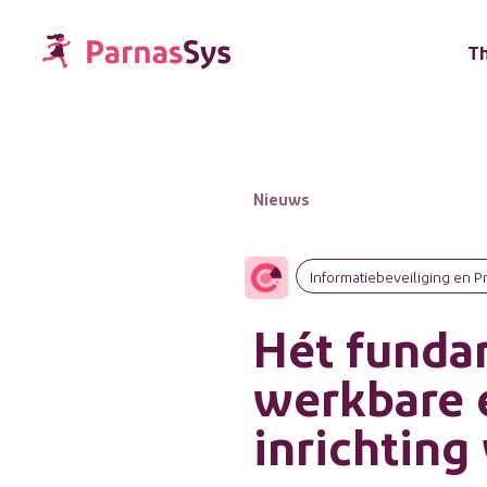
T
Nieuws
Informatiebeveiliging en P
Hét funda
werkbare 
inrichting