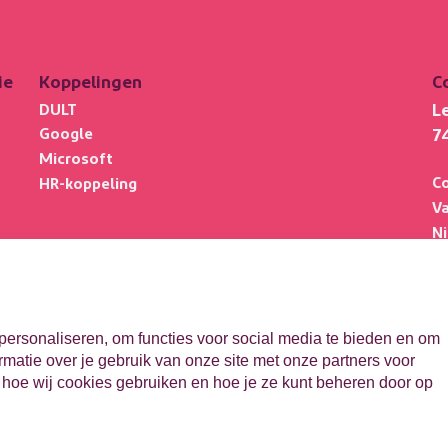
ie
Koppelingen
C
L
DULT
7
Google
Microsoft
C
HR-koppeling
V
N
V
Po
be
personaliseren, om functies voor social media te bieden en om
matie over je gebruik van onze site met onze partners voor
 hoe wij cookies gebruiken en hoe je ze kunt beheren door op
©
2026
ParnasSys
Priv