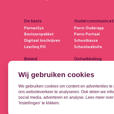
De basis
Oudercommunicat
ParnasSys
Parro Ouderapp
Bestuurspakket
Parro Portaal
Digitaal Inschrijven
Schoolkassa
Leerlinq PO
Schoolwebsite
Beleid
Ontwikkeling
Schoolkwaliteit
Kindbegrip
Collectie
Leerlijnen
Wij gebruiken cookies
Ultimview
OPP
Privacybasis
DHH
We gebruiken cookies om content en advertenties te 
Focus PO META
ons websiteverkeer te analyseren. Ook delen we infor
social media, adverteren en analyse. Lees meer over
'Instellingen' te klikken.