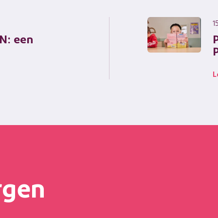
1
N: een
P
L
rgen