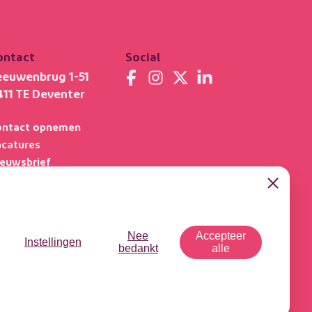
ontact
Social
eeuwenbrug 1-51
411 TE Deventer
ontact opnemen
acatures
ieuwsbrief
ideotheek
Close
dcast - Tussen de
l
Nee
Accepteer
Instellingen
bedankt
alle
acystatement
Cookiegebruik
Responsible Disclosure