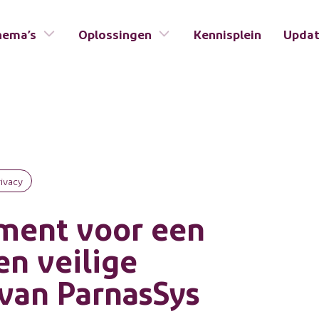
hema’s
Oplossingen
Kennisplein
Upda
rivacy
ment voor een
en veilige
 van ParnasSys