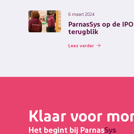
6 maart 2024
ParnasSys op de IPO
terugblik
Lees verder
Klaar voor mo
Het begint bij Parnas
Sys