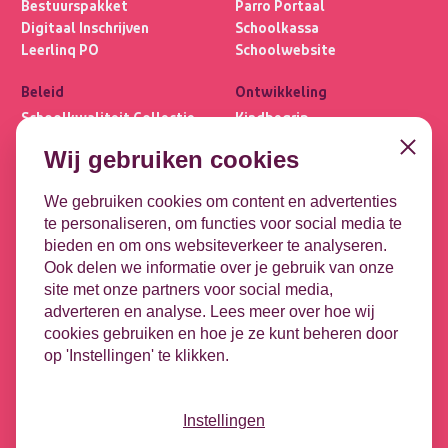
Bestuurspakket
Parro Portaal
Digitaal Inschrijven
Schoolkassa
Leerlinq PO
Schoolwebsite
Beleid
Ontwikkeling
Schoolkwaliteit Collectie
Kindbegrip
Ultimview
Leerlijnen
Close
Wij gebruiken cookies
Privacybasis
OPP
Focus PO META
DHH
We gebruiken cookies om content en advertenties
te personaliseren, om functies voor social media te
Koppelingen
Contact
bieden en om ons websiteverkeer te analyseren.
Leeuwenbrug 1-51
DULT
Ook delen we informatie over je gebruik van onze
7411 TE Deventer
Google
site met onze partners voor social media,
Microsoft
adverteren en analyse. Lees meer over hoe wij
Contact opnemen
HR-koppeling
cookies gebruiken en hoe je ze kunt beheren door
Vacatures
op 'Instellingen' te klikken.
Nieuwsbrief
Videotheek
Podcast - Tussen de bel
Instellingen
Social