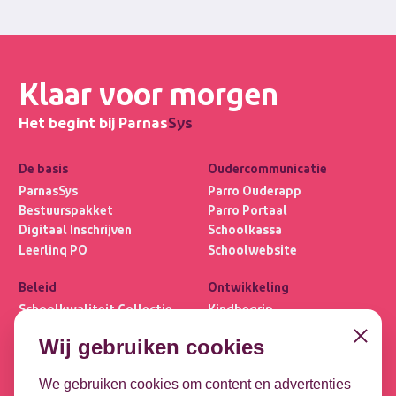
Klaar voor morgen
Het begint bij Parnas
Sys
De basis
Oudercommunicatie
ParnasSys
Parro Ouderapp
Bestuurspakket
Parro Portaal
Digitaal Inschrijven
Schoolkassa
Leerlinq PO
Schoolwebsite
Beleid
Ontwikkeling
Schoolkwaliteit Collectie
Kindbegrip
Ultimview
Leerlijnen
Close
Wij gebruiken cookies
Privacybasis
OPP
Focus PO META
DHH
We gebruiken cookies om content en advertenties