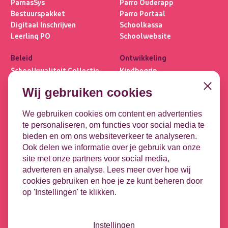
ParnasSys
Parro Ouderapp
Bestuurspakket
Parro Portaal
Digitaal Inschrijven
Schoolkassa
Leerlinq PO
Schoolwebsite
Beleid
Ontwikkeling
Schoolkwaliteit Collectie
Kindbegrip
Ultimview
Leerlijnen
Close
Wij gebruiken cookies
Privacybasis
OPP
Focus PO META
DHH
We gebruiken cookies om content en advertenties
te personaliseren, om functies voor social media te
Koppelingen
Contact
bieden en om ons websiteverkeer te analyseren.
Leeuwenbrug 1-51
DULT
Ook delen we informatie over je gebruik van onze
7411 TE Deventer
Google
site met onze partners voor social media,
Microsoft
adverteren en analyse. Lees meer over hoe wij
Contact opnemen
HR-koppeling
cookies gebruiken en hoe je ze kunt beheren door
Vacatures
op 'Instellingen' te klikken.
Nieuwsbrief
Videotheek
Podcast - Tussen de bel
Instellingen