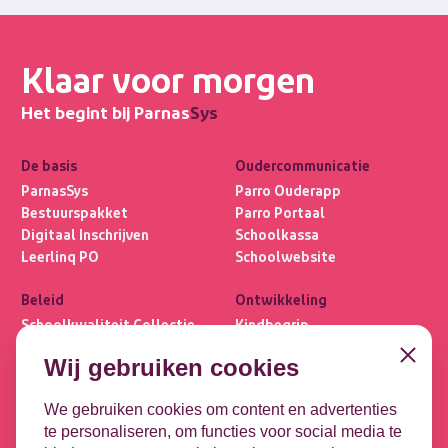
Klaar voor morgen
Het begint bij Parnas
Sys
De basis
Oudercommunicatie
ParnasSys
Parro Ouderapp
Bestuurspakket
Parro Portaal
Digitaal Inschrijven
Schoolkassa
Leerlinq PO
Schoolwebsite
Beleid
Ontwikkeling
Schoolkwaliteit Collectie
Kindbegrip
Ultimview
Leerlijnen
Close
Wij gebruiken cookies
Privacybasis
OPP
Focus PO META
DHH
We gebruiken cookies om content en advertenties
te personaliseren, om functies voor social media te
Koppelingen
Contact