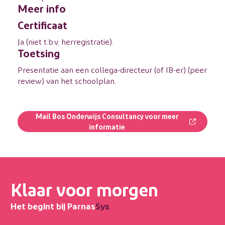
Meer info
Certificaat
Ja (niet t.b.v. herregistratie).
Toetsing
Presentatie aan een collega-directeur (of IB-er) (peer
review) van het schoolplan.
Mail Bos Onderwijs Consultancy voor meer
informatie
Klaar voor morgen
Het begint bij Parnas
Sys