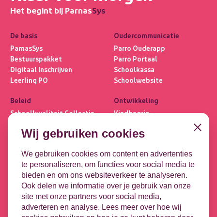
Het begint bij Parnas
Sys
De basis
Oudercommunicatie
ParnasSys
Parro Ouderapp
Bestuurspakket
Parro Portaal
Digitaal Inschrijven
Schoolkassa
Leerlinq PO
Schoolwebsite
Beleid
Ontwikkeling
Schoolkwaliteit Collectie
Kindbegrip
Ultimview
Leerlijnen
Close
Wij gebruiken cookies
Privacybasis
OPP
Focus PO META
DHH
We gebruiken cookies om content en advertenties
te personaliseren, om functies voor social media te
Koppelingen
Contact
bieden en om ons websiteverkeer te analyseren.
Leeuwenbrug 1-51
DULT
Ook delen we informatie over je gebruik van onze
7411 TE Deventer
Google
site met onze partners voor social media,
Microsoft
adverteren en analyse. Lees meer over hoe wij
Contact opnemen
HR-koppeling